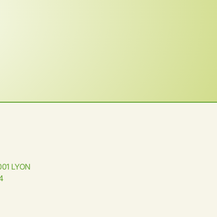
001 LYON
4